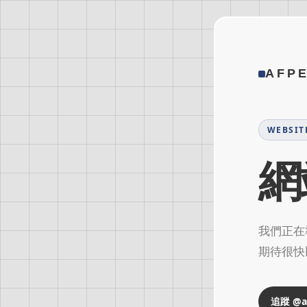
AFP
WEBSIT
網
我們正在準
期待很快
追蹤 @af