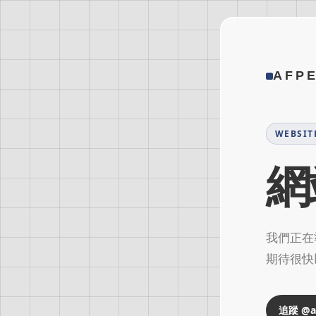
AFP
WEBSIT
網
我們正在準
期待很快
追蹤 @af